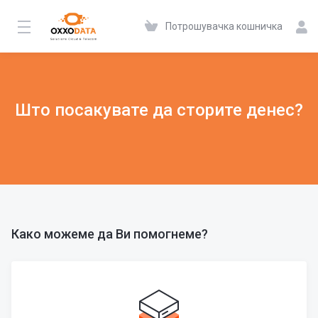
Потрошувачка кошничка
Што посакувате да сторите денес?
Како можеме да Ви помогнеме?