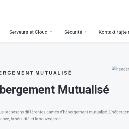
Serveurs et Cloud
Sécurité
Kontaktirajte
E R G E M E N T M U T U A L I S É
bergement Mutualisé
us proposons différentes games d’hébergement mutualisé. L'hébergeme
nce, la sécurité et la sauvegarde