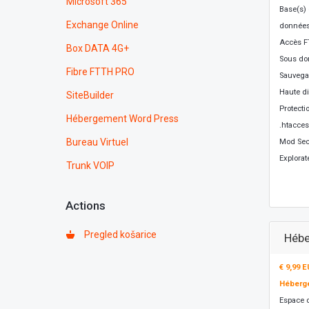
Microsoft 365
Base(s)
Exchange Online
donnée
Accès F
Box DATA 4G+
Sous do
Fibre FTTH PRO
Sauvegar
Haute di
SiteBuilder
Protecti
Hébergement Word Press
.htacce
Bureau Virtuel
Mod Sec
Explorat
Trunk VOIP
Actions
Pregled košarice
Hébe
€ 9,99 
Héberg
Espace 