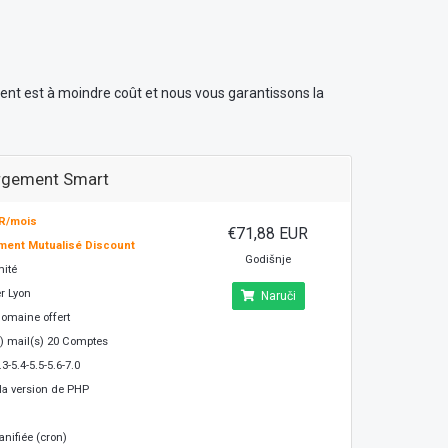
t est à moindre coût et nous vous garantissons la
rgement Smart
UR/mois
€71,88 EUR
ent Mutualisé Discount
Godišnje
mité
r Lyon
Naruči
omaine offert
) mail(s) 20 Comptes
3-5.4-5.5-5.6-7.0
la version de PHP
anifiée (cron)