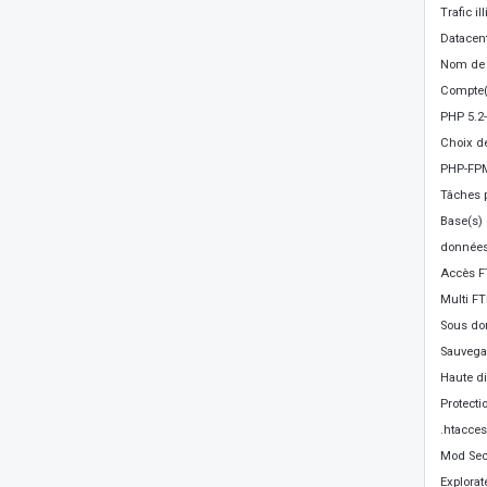
Trafic il
Datacen
Nom de 
Compte(
PHP 5.2-
Choix de
PHP-FP
Tâches p
Base(s)
donnée
Accès F
Multi F
Sous do
Sauvegar
Haute di
Protecti
.htacce
Mod Sec
Explorat