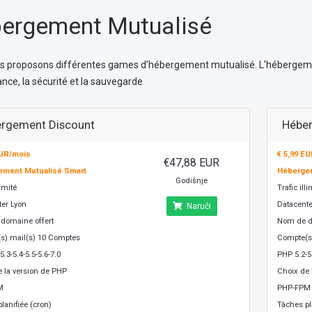
ergement Mutualisé
s proposons différentes games d’hébergement mutualisé. L'hébergemen
ce, la sécurité et la sauvegarde
rgement Discount
Hébe
EUR/mois
€ 5,99 E
€47,88 EUR
ement Mutualisé Smart
Hébergem
Godišnje
limité
Trafic illi
ter Lyon
Datacente
Naruči
domaine offert
Nom de d
s) mail(s) 10 Comptes
Compte(s
5.3-5.4-5.5-5.6-7.0
PHP 5.2-5.
 la version de PHP
Choix de 
M
PHP-FPM
lanifiée (cron)
Tâches pl