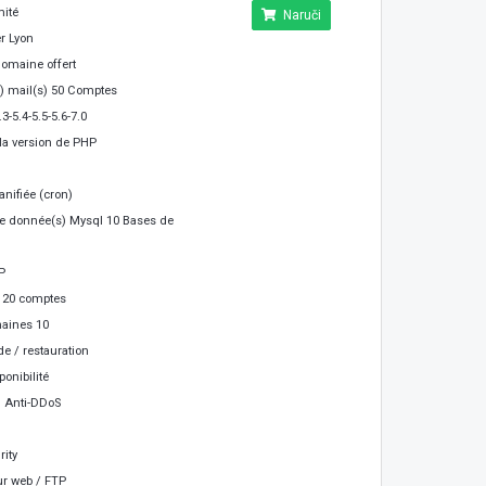
mité
Naruči
r Lyon
omaine offert
) mail(s) 50 Comptes
3-5.4-5.5-5.6-7.0
la version de PHP
anifiée (cron)
e donnée(s) Mysql 10 Bases de
P
 20 comptes
aines 10
e / restauration
onibilité
n Anti-DDoS
ity
ur web / FTP