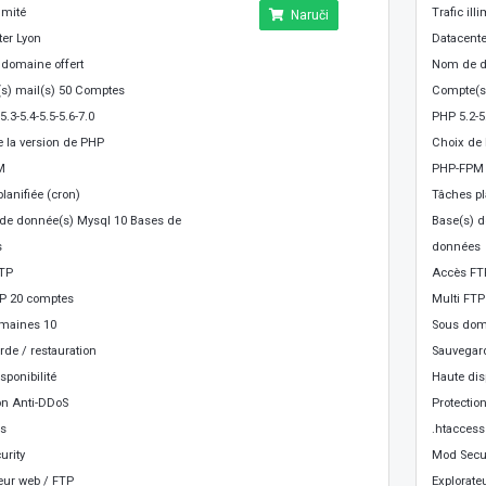
limité
Trafic illi
Naruči
ter Lyon
Datacente
domaine offert
Nom de d
s) mail(s) 50 Comptes
Compte(s
5.3-5.4-5.5-5.6-7.0
PHP 5.2-5.
 la version de PHP
Choix de 
M
PHP-FPM
lanifiée (cron)
Tâches pl
 de donnée(s) Mysql 10 Bases de
Base(s) d
s
données
TP
Accès FT
TP 20 comptes
Multi FTP
maines 10
Sous dom
de / restauration
Sauvegard
sponibilité
Haute disp
on Anti-DDoS
Protectio
ss
.htaccess
urity
Mod Secur
eur web / FTP
Explorate