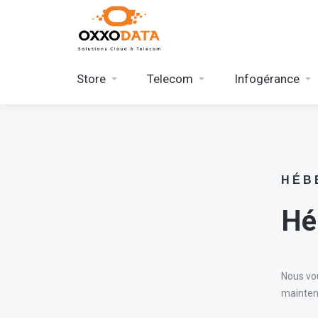
Store
Telecom
Infogérance
H É B 
Hé
Nous vo
maintena