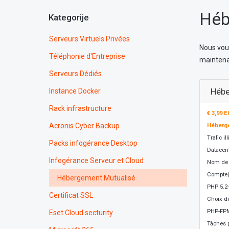
Héb
Kategorije
Serveurs Virtuels Privées
Nous vou
Téléphonie d'Entreprise
maintenan
Serveurs Dédiés
Hébe
Instance Docker
Rack infrastructure
€ 3,99 
Acronis Cyber Backup
Héberg
Trafic il
Packs infogérance Desktop
Datacen
Infogérance Serveur et Cloud
Nom de 
Compte(
Hébergement Mutualisé
PHP 5.2-
Certificat SSL
Choix de
PHP-FP
Eset Cloud secturity
Tâches p