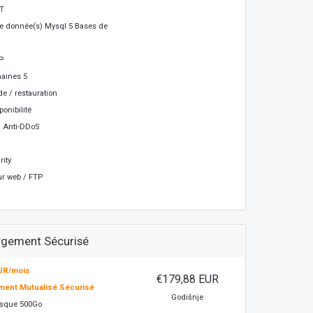
ET
e donnée(s) Mysql 5 Bases de
P
aines 5
e / restauration
onibilité
n Anti-DDoS
ity
ur web / FTP
gement Sécurisé
EUR/mois
€179,88 EUR
ent Mutualisé Sécurisé
Godišnje
isque 500Go