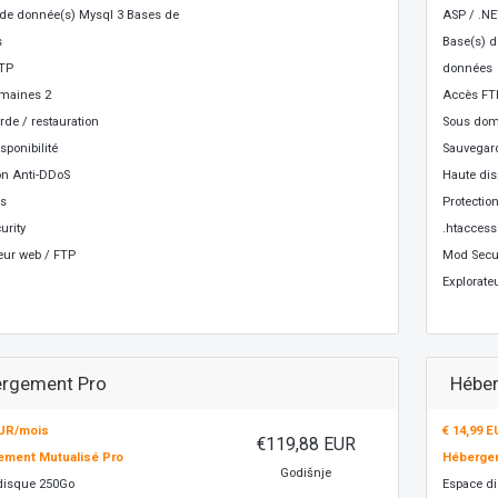
 de donnée(s) Mysql 3 Bases de
ASP / .N
s
Base(s) d
TP
données
maines 2
Accès FT
de / restauration
Sous dom
sponibilité
Sauvegard
on Anti-DDoS
Haute disp
ss
Protectio
urity
.htaccess
eur web / FTP
Mod Secur
Explorate
rgement Pro
Héber
EUR/mois
€ 14,99 
€119,88 EUR
ement Mutualisé Pro
Hébergem
Godišnje
disque 250Go
Espace d